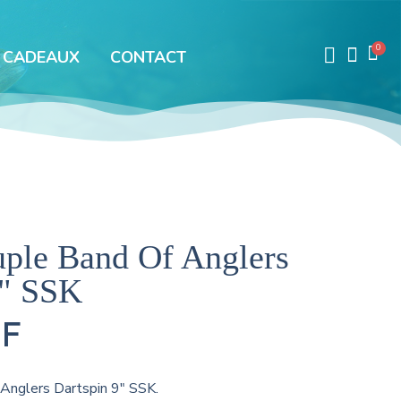
 CADEAUX
CONTACT
uple Band Of Anglers
9" SSK
HF
Anglers Dartspin 9" SSK.