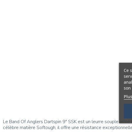
Ce s
serv
anal
son 
Plus
Le Band Of Anglers Dartspin 9" SSK est un leurre souple armé
célèbre matière Softough, il offre une résistance exceptionnell