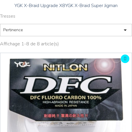
YGK X-Braid Upgrade X8
YGK X-Braid Super Jigman
Tresses

Pertinence
Affichage 1-8 de 8 article(s)