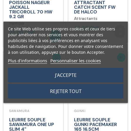
POISSON NAGEUR
ATTRACTANT
JACKALL
CATCH SCENT FW
TRICOROLL 70 HW
DE HALCO
9.2 GR
Attractants
minnow
23,20 CHF
Ce site Web utilise ses propres cookies et ceux de tiers
25,00 CHF
pour améliorer nos services et vous montrer des
publicités liées à vos préférences en analysant vos
habitudes de navigation. Pour donner votre consentement
à son utilisation, appuyez sur le bouton Accepter.
Plus d'informations
Personnaliser les cookies
J'ACCEPTE
REJETER TOUT
SAWAMURA
GUNKI
LEURRE SOUPLE
LEURRE SOUPLE
SAWAMURA ONE UP
GUNKI PACEMAKER
SLIM 4"
165 16.5CM