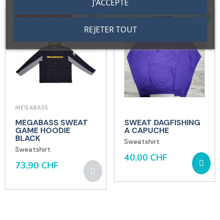
J'ACCEPTE
RUPTURE DE STOCK
REJETER TOUT
MEGABASS
MEGABASS SWEAT
SWEAT DAGFISHING
GAME HOODIE
A CAPUCHE
BLACK
Sweatshirt
Sweatshirt
40,00 CHF
73,90 CHF