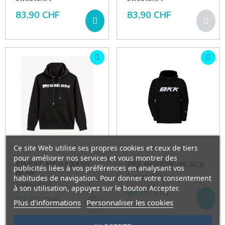
83,90 CHF
83,90 CHF
Ce site Web utilise ses propres cookies et ceux de tiers
MEGABASS
BKK
pour améliorer nos services et vous montrer des
SWEAT MEGABASS
BKK HOODIE-BLACK
publicités liées à vos préférences en analysant vos
NOIR
Sweatshirt
habitudes de navigation. Pour donner votre consentement
Sweatshirt
à son utilisation, appuyez sur le bouton Accepter.
65,00 CHF
83,90 CHF
Plus d'informations
Personnaliser les cookies