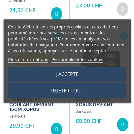
Jerkbait
23,00 CHF
21,50 CHF
Ce site Web utilise ses propres cookies et ceux de tiers
pour améliorer nos services et vous montrer des
publicités liées à vos préférences en analysant vos
habitudes de navigation. Pour donner votre consentement
à son utilisation, appuyez sur le bouton Accepter.
Plus d'informations
Personnaliser les cookies
J'ACCEPTE
REJETER TOUT
XORÜS
XORÜS
LEURRE DURE
PRESTIGE PACK
COULANT DEVIANT
XORUS DEVIANT
15CM XORUS
Jerkbait
Jerkbait
69,90 CHF
29,90 CHF